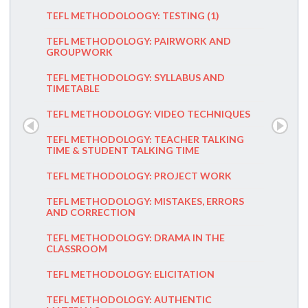
TEFL METHODOLOOGY: TESTING (1)
ZESTAW 
TEFL METHODOLOGY: PAIRWORK AND
ZESTAW 
GROUPWORK
ZESTAW 
TEFL METHODOLOGY: SYLLABUS AND
TIMETABLE
INDUCTI
TEFL METHODOLOGY: VIDEO TECHNIQUES
DEDUCT
TEFL METHODOLOGY: TEACHER TALKING
GRAMM
TIME & STUDENT TALKING TIME
GOOD L
TEFL METHODOLOGY: PROJECT WORK
LEVELS 
TEFL METHODOLOGY: MISTAKES, ERRORS
AND CORRECTION
PREFABR
TEFL METHODOLOGY: DRAMA IN THE
SITA
CLASSROOM
PLATEAU
TEFL METHODOLOGY: ELICITATION
TTT (TE
TEFL METHODOLOGY: AUTHENTIC