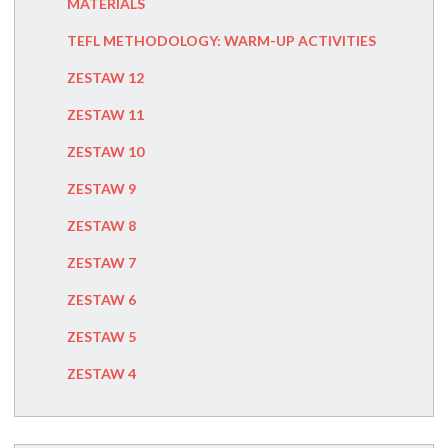
MATERIALS
STT (ST
TEFL METHODOLOGY: WARM-UP ACTIVITIES
MISTAK
ZESTAW 12
ERROR
ZESTAW 11
COMMUN
ZESTAW 10
SUGGES
ZESTAW 9
TPR (TO
ZESTAW 8
GRAMMA
ZESTAW 7
DIRECT
ZESTAW 6
ZESTAW 5
ZESTAW 4